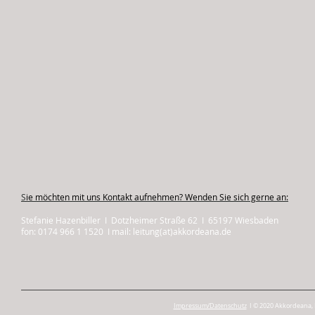
S
ie möchten mit uns Kontakt aufnehmen? Wenden Sie sich gerne an:
Stefanie Hazenbiller I Dotzheimer Straße 62 I 65197 Wiesbaden
fon: 0174 966 1 1520 I mail: leitung(at)akkordeana.de
Impressum/Datenschutz
I © 2020 Akkordeana, 