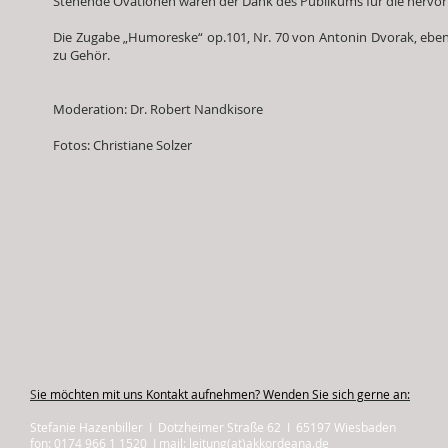
Stehende Ovationen waren der Dank des Publikums für die hervor
Die Zugabe „Humoreske“ op.101, Nr. 70 von Antonin Dvorak, eben
zu Gehör.
Moderation: Dr. Robert Nandkisore
Fotos: Christiane Solzer
S
ie möchten mit uns Kontakt aufnehmen? Wenden Sie sich gerne an:
Stefanie Hazenbiller I Dotzheimer Straße 62 I 65197 Wiesbaden
fon: 0174 966 1 1520 I mail: leitung(at)akkordeana.de