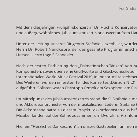
Für Großans
Mit dem diesjährigen Frühjahrskonzert in Dr. Hoch's Konservatori
und außergewöhnliches Jubiläumskonzert, vor ausverkauftem Ha
Unter der Leitung unserer Dirigentin Stefanie Hazenbiller, wurde
Herrn Dr. Robert Nandkisore, der das gesamte Programm ansch
Hessen, Herrn Ingolf Schneider.
Nach der ersten Darbietung den „Dalmatinischen Tänzen“ von Ad
Komponisten, sowie über seine Grußworte und Glückwünsche zu ihr
Internationalen World Music Festival 2019, in Innsbruck teilnehme
Des Weiteren wurden im ersten Teil des Konzertes „Danzon Nr.2“ 
aufgeführt. Solisten waren Christoph Czmok am Saxophon, am Pian
Im Mittelpunkt des Jubiläumskonzertes stand die 9. Sinfonie e-mo
und Akkordeonorchester von der musikalischen Leiterin, Stefanie H
Die Akkordeana hatte zu diesem Projekt Akkordeonisten aus be
Musiker fanden auf der Bühne zusammen, um Dvorak`s 9. Sinfonie
Hier ein "Herzliches Dankeschön" an unsere Gastspieler, für ihren e