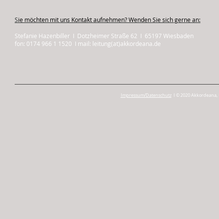
S
ie möchten mit uns Kontakt aufnehmen? Wenden Sie sich gerne an:
Stefanie Hazenbiller I Dotzheimer Straße 62 I 65197 Wiesbaden
fon: 0174 966 1 1520 I mail: leitung(at)akkordeana.de
Impressum/Datenschutz
I © 2020 Akkordeana, 